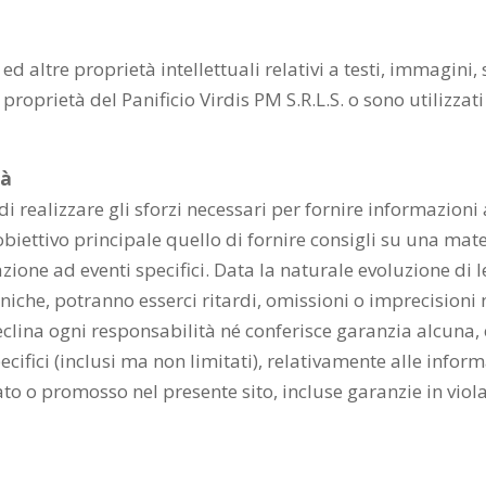
tti ed altre proprietà intellettuali relativi a testi, immagini
proprietà del Panificio Virdis PM S.R.L.S. o sono utilizzati
tà
 di realizzare gli sforzi necessari per fornire informazioni
ettivo principale quello di fornire consigli su una mater
ione ad eventi specifici. Data la naturale evoluzione di 
roniche, potranno esserci ritardi, omissioni o imprecision
 declina ogni responsabilità né conferisce garanzia alcuna, 
cifici (inclusi ma non limitati), relativamente alle infor
to o promosso nel presente sito, incluse garanzie in violazi