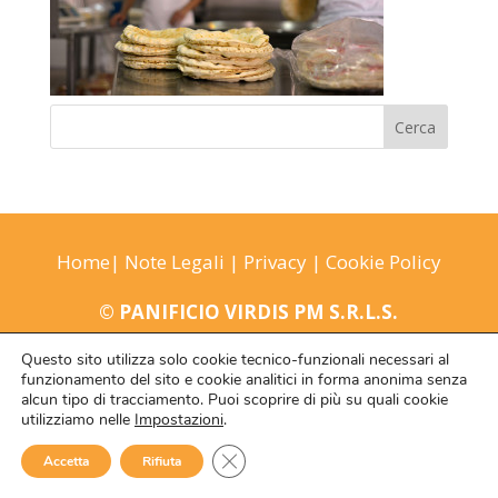
Home
|
Note Legali
|
Privacy
|
Cookie Policy
© PANIFICIO VIRDIS PM S.R.L.S.
P.IVA 02636310902
Questo sito utilizza solo cookie tecnico-funzionali necessari al
funzionamento del sito e cookie analitici in forma anonima senza
Web Project
PramaWeb
alcun tipo di tracciamento. Puoi scoprire di più su quali cookie
utilizziamo nelle
Impostazioni
.
Close GDPR Cookie Banner
Accetta
Rifiuta